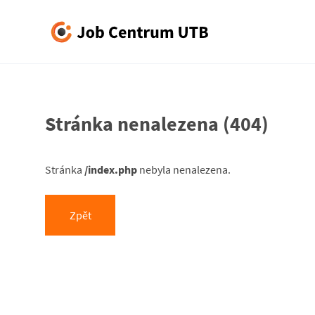
J
o
b
Stránka nenalezena
(404)
C
Stránka
/index.php
nebyla nenalezena
.
e
n
Zpět
t
r