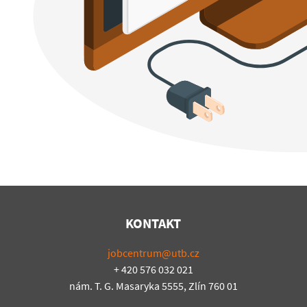
KONTAKT
jobcentrum@utb.cz
+ 420 576 032 021
nám. T. G. Masaryka 5555, Zlín 760 01