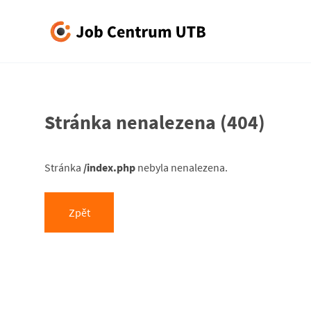
J
o
b
Stránka nenalezena
(404)
C
Stránka
/index.php
nebyla nenalezena
.
e
n
Zpět
t
r