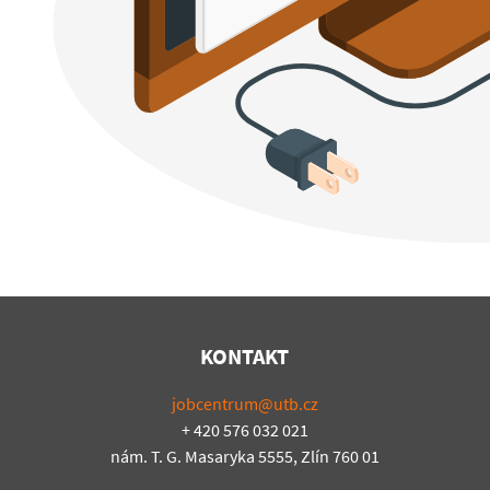
KONTAKT
jobcentrum@utb.cz
+ 420 576 032 021
nám. T. G. Masaryka 5555, Zlín 760 01